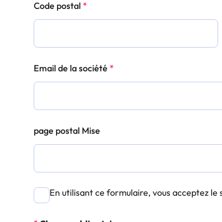
Code postal
*
Email de la société
*
page postal Mise
A
En utilisant ce formulaire, vous acceptez l
c
c