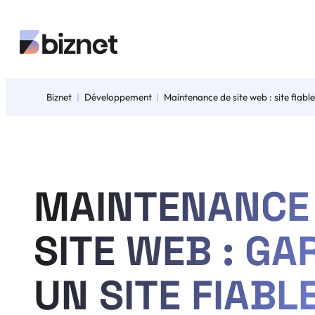
Aller
au
contenu
Biznet
Développement
Maintenance de site web : site fiable
MAINTENANCE
SITE WEB : GA
UN SITE FIABL