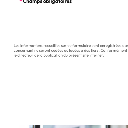
*
Champs obligatoires
o
r
d
R
G
P
D
Les informations recueillies sur ce formulaire sont enregistrées d
*
concernant ne seront cédées ou louées à des tiers. Conformément à 
le directeur de la publication du présent site Internet.